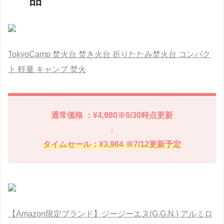
品
TokyoCamp 焚火台 焚き火台 折りたたみ焚火台 コンパク
ト 軽量 キャンプ 焚火
通常価格 ：¥4,980※6/30時点更新
↓
タイムセール：¥3,984 ※7/12更新予定
【Amazon限定ブランド】ジージーエヌ(G.G.N.) アルミロ