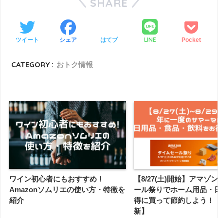
SHARE
LINE
ツイート
シェア
はてブ
Pocket
CATEGORY :
おトク情報
ワイン初心者にもおすすめ！
【8/27(土)開始】アマゾ
Amazonソムリエの使い方・特徴を
ール祭りでホーム用品・
紹介
得に買って節約しよう！【8
新】